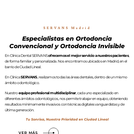
SERVANS Madrid
Especialistas en Ortodoncia
Convencional y Ortodoncia Invisible
En Clínica Dental SERVANS
ofrecemos el mejor servicio a nuestros pacientes
,
de forma familiar y personalizada. Nos encontramos ubicados en Madrid, en el
barrio de Ciudad Lineal.
En Clínica
SERVANS
, realizamos todas las áreas dentales, dentro de un mismo
ámbito odontológico.
Nuestro
equipo profesional multidisciplinar
, cada uno especializado en
diferentes ámbitos odontológicos, nos permite trabajar en equipo, obteniendo
resultados mínimamente invasivos con técnicas digitales vanguardistas y de
última generación.
Tu Sonrisa, Nuestra Prioridad en Ciudad Lineal
VER MÁS