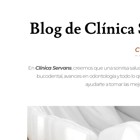
Blog de Clínica
C
En
Clínica Servans
, creemos que una sonrisa saluda
bucodental, avances en odontología y todo lo q
ayudarte a tomar las mejo