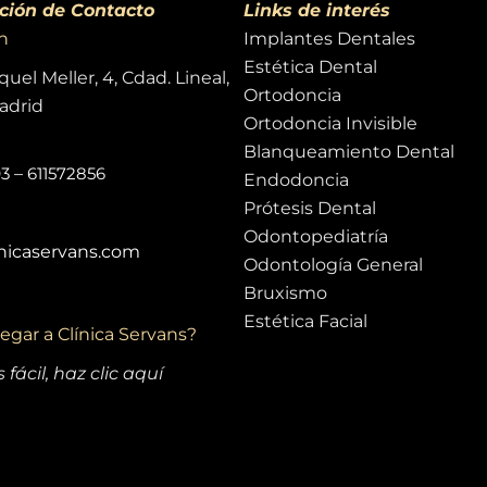
ción de Contacto
Links de interés
n
Implantes Dentales
Estética Dental
uel Meller, 4, Cdad. Lineal,
Ortodoncia
adrid
Ortodoncia Invisible
Blanqueamiento Dental
3
–
611572856
Endodoncia
Prótesis Dental
Odontopediatría
inicaservans.com
Odontología General
Bruxismo
Estética Facial
egar a Clínica Servans?
 fácil, haz clic aquí