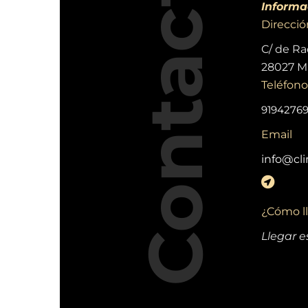
Contacto
Informa
Direcció
C/ de Raq
28027 M
Teléfono
91942769
Email
info@cl
¿Cómo ll
Llegar es